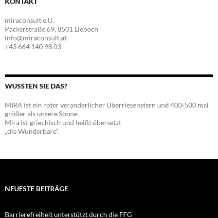
KONTAKT
miraconsult e.U.
Packerstraße 69, 8501 Lieboch
info@miraconsult.at
+43 664 140 98 03
WUSSTEN SIE DAS?
MIRA ist ein roter veränderlicher Überriesenstern und 400-500 mal
größer als unsere Sonne.
Mira ist griechisch und heißt übersetzt
„die Wunderbare“.
NEUESTE BEITRÄGE
Barrierefreiheit unterstützt durch die FFG