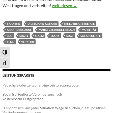
Die Kraft der Sonne für die Mobilit
Welt tragen und verbreiten?
weiterlesen
→
BIODIESEL
DR. MICHAEL KONCAR
ERNEUERBARE ENERGIE
KRAFT DER SONNE
MARKTGEMEINDE LIEBOCH
MOBILITÄT
SDG
SDG11
SDG13
SDG15
SDG9
SOLARENERGIE
TEML
VERKEHR
UMSCHALTEN AUF HOHE KONTRASTE
SCHRIFT VERGRÖSSERN
LEISTUNGSPAKETE
Pauschale oder zeitabhängige Leistungsangebote
Bedarfsorientierte Vereinbarung nach
kostenlosem Erstgespräch
"Es lohnt sich, aus jeder Situation Wege zu suchen, die zu positiven
Veränderungen und zum