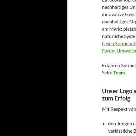
nachhaltiges U
innovative Gesc
nachhaltiges O
am Markt platzie
natürliche Syste
Lesen Sie mehr 
Forum Umweltbi
Erfahren Sie me
Seite
Team.
Unser Logo 
zum Erfolg
Mit Respekt von
den Jungen e
verlässliche 