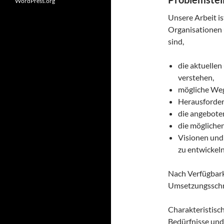
WordPress.org
Unsere Arbeit i
Organisationen 
sind,
die aktuelle
verstehen,
mögliche Weg
Herausforder
die angebote
die mögliche
Visionen und 
zu entwickel
Nach Verfügbarke
Umsetzungsschrit
Charakteristisch
Bedürfnisse und 