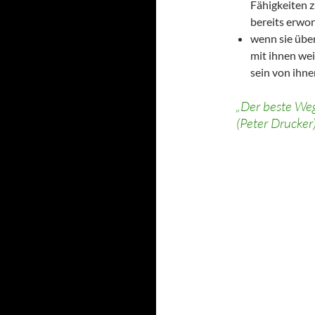
Fähigkeiten z
bereits erwo
wenn sie übe
mit ihnen we
sein von ihne
„Der beste Weg 
(Peter Drucker