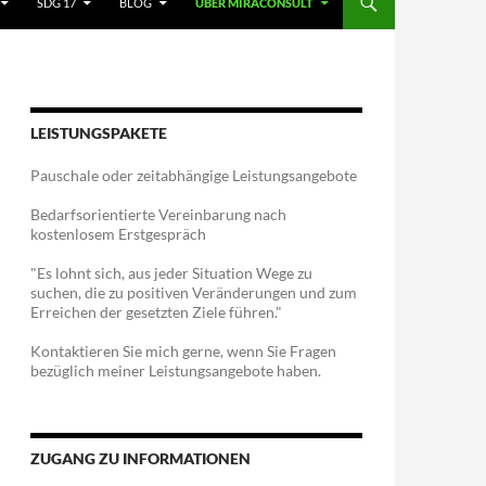
SDG 17
BLOG
ÜBER MIRACONSULT
LEISTUNGSPAKETE
Pauschale oder zeitabhängige Leistungsangebote
Bedarfsorientierte Vereinbarung nach
kostenlosem Erstgespräch
"Es lohnt sich, aus jeder Situation Wege zu
suchen, die zu positiven Veränderungen und zum
Erreichen der gesetzten Ziele führen."
Kontaktieren Sie mich gerne, wenn Sie Fragen
bezüglich meiner Leistungsangebote haben.
ZUGANG ZU INFORMATIONEN