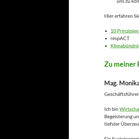
uns zu kon
Hier erfahren Si
10 Prinzipie
respACT
Klimabündni
Zu meiner 
Mag. Monika
Geschäftsführer
Ich bin
Wirtscha
Begeisterung u
tiefster Überze
Ein Sustainopren