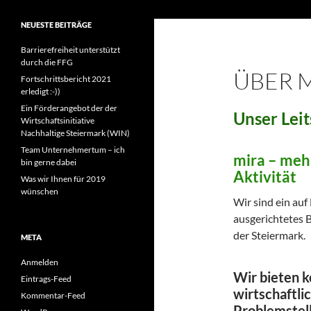
miraconsult
mehr interaktive, respektvolle
NEUESTE BEITRÄGE
Aktivität in Beratung & Mediation
Barrierefreiheit unterstützt
durch die FFG
ÜBER 
Fortschrittsbericht 2021
erledigt :-))
Ein Förderangebot der der
Unser Leit
Wirtschaftsinitiative
Nachhaltige Steiermark (WIN)
Team Unternehmertum – ich
mira – mehr
bin gerne dabei
Aktivität
Was wir Ihnen für 2019
wünschen
Wir sind ein au
ausgerichtetes 
der Steiermark.
META
Anmelden
Wir bieten k
Eintrags-Feed
wirtschaftli
Kommentar-Feed
Problemstel