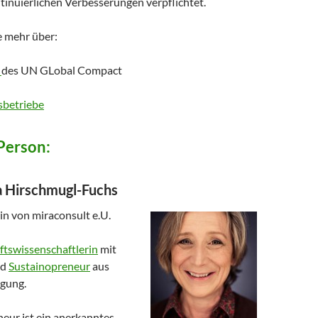
tinuierlichen Verbesserungen verpflichtet.
e mehr über:
n
des UN GLobal Compact
sbetriebe
Person:
 Hirschmugl-Fuchs
in von miraconsult e.U.
ftswissenschaftlerin
mit
nd
Sustainopreneur
aus
ugung.
eur ist ein anerkanntes,