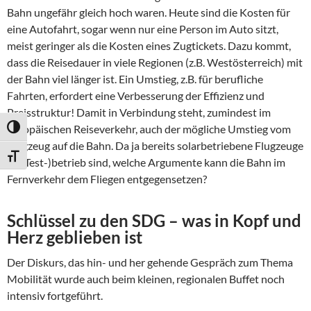
Bahn ungefähr gleich hoch waren. Heute sind die Kosten für
eine Autofahrt, sogar wenn nur eine Person im Auto sitzt,
meist geringer als die Kosten eines Zugtickets. Dazu kommt,
dass die Reisedauer in viele Regionen (z.B. Westösterreich) mit
der Bahn viel länger ist. Ein Umstieg, z.B. für berufliche
Fahrten, erfordert eine Verbesserung der Effizienz und
Preisstruktur! Damit in Verbindung steht, zumindest im
europäischen Reiseverkehr, auch der mögliche Umstieg vom
UMSCHALTEN AUF HOHE KONTRASTE
Flugzeug auf die Bahn. Da ja bereits solarbetriebene Flugzeuge
SCHRIFT VERGRÖSSERN
im (Test-)betrieb sind, welche Argumente kann die Bahn im
Fernverkehr dem Fliegen entgegensetzen?
Schlüssel zu den SDG – was in Kopf und
Herz geblieben ist
Der Diskurs, das hin- und her gehende Gespräch zum Thema
Mobilität wurde auch beim kleinen, regionalen Buffet noch
intensiv fortgeführt.