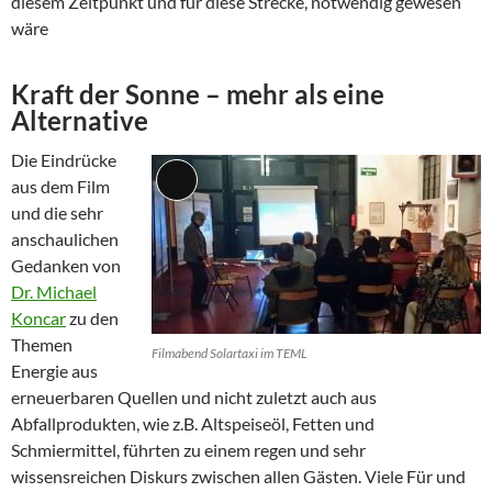
diesem Zeitpunkt und für diese Strecke, notwendig gewesen
wäre
Kraft der Sonne – mehr als eine
Alternative
Die Eindrücke
aus dem Film
Lange
und die sehr
Beschreibung
anschaulichen
Gedanken von
Dr. Michael
Koncar
zu den
Themen
Filmabend Solartaxi im TEML
Energie aus
erneuerbaren Quellen und nicht zuletzt auch aus
Abfallprodukten, wie z.B. Altspeiseöl, Fetten und
Schmiermittel, führten zu einem regen und sehr
wissensreichen Diskurs zwischen allen Gästen. Viele Für und