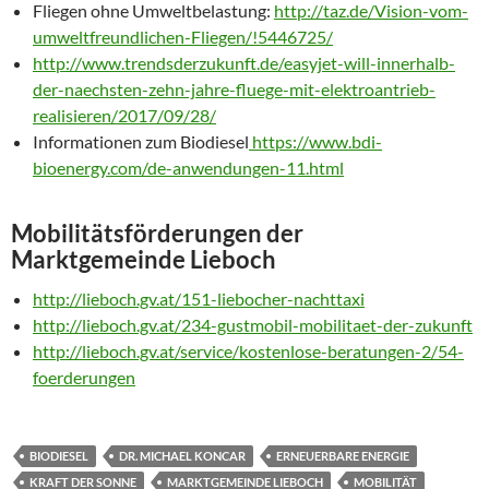
Fliegen ohne Umweltbelastung:
http://taz.de/Vision-vom-
umweltfreundlichen-Fliegen/!5446725/
http://www.trendsderzukunft.de/easyjet-will-innerhalb-
der-naechsten-zehn-jahre-fluege-mit-elektroantrieb-
realisieren/2017/09/28/
Informationen zum Biodiesel
https://www.bdi-
bioenergy.com/de-anwendungen-11.html
Mobilitätsförderungen der
Marktgemeinde Lieboch
http://lieboch.gv.at/151-liebocher-nachttaxi
http://lieboch.gv.at/234-gustmobil-mobilitaet-der-zukunft
http://lieboch.gv.at/service/kostenlose-beratungen-2/54-
foerderungen
BIODIESEL
DR. MICHAEL KONCAR
ERNEUERBARE ENERGIE
KRAFT DER SONNE
MARKTGEMEINDE LIEBOCH
MOBILITÄT