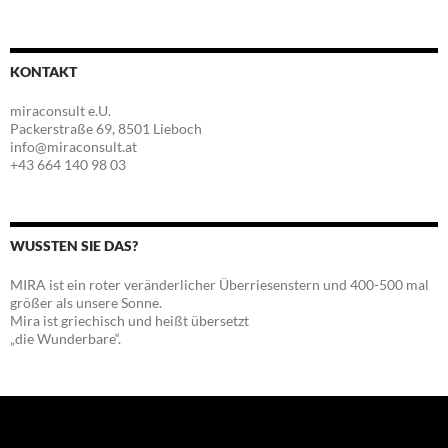
KONTAKT
miraconsult e.U.
Packerstraße 69, 8501 Lieboch
info@miraconsult.at
+43 664 140 98 03
WUSSTEN SIE DAS?
MIRA ist ein roter veränderlicher Überriesenstern und 400-500 mal
größer als unsere Sonne.
Mira ist griechisch und heißt übersetzt
„die Wunderbare“.