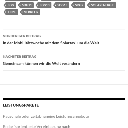
SDG
SDG11
SDG13
SDG15
SDG9
SOLARENERGIE
TEML
VERKEHR
Beitragsnavigation
VORHERIGER BEITRAG
In der Mobilitätswoche mit dem Solartaxi um die Welt
NÄCHSTER BEITRAG
Gemeinsam können wir die Welt verändern
LEISTUNGSPAKETE
Pauschale oder zeitabhängige Leistungsangebote
Bedarfsorientierte Vereinbarung nach