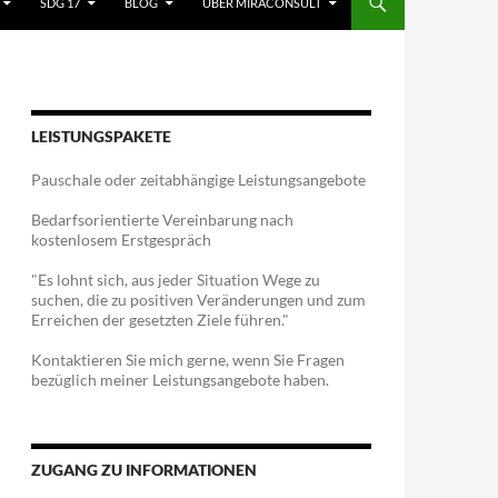
SDG 17
BLOG
ÜBER MIRACONSULT
LEISTUNGSPAKETE
Pauschale oder zeitabhängige Leistungsangebote
Bedarfsorientierte Vereinbarung nach
kostenlosem Erstgespräch
"Es lohnt sich, aus jeder Situation Wege zu
suchen, die zu positiven Veränderungen und zum
Erreichen der gesetzten Ziele führen."
Kontaktieren Sie mich gerne, wenn Sie Fragen
bezüglich meiner Leistungsangebote haben.
ZUGANG ZU INFORMATIONEN