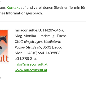
.
 uns
Kontakt
auf und vereinbaren Sie einen Termin für
ches Informationsgespräch.
miraconsult e.U.
FN289646 a,
Mag. Monika Hirschmugl-Fuchs,
CMC, eingetragene Mediatorin
Packer Straße 69,
8501 Lieboch
Mobil: +43 (0)664 1409803
LG f. ZRS Graz
info@miraconsult.at
www.miraconsult.at
g –