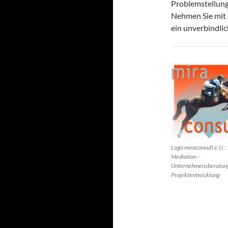
Problemstellung
Nehmen Sie mit
ein unverbindli
Logo miraconsult e.U.:
Mediation –
Unternehmensberatun
Projektentwicklung