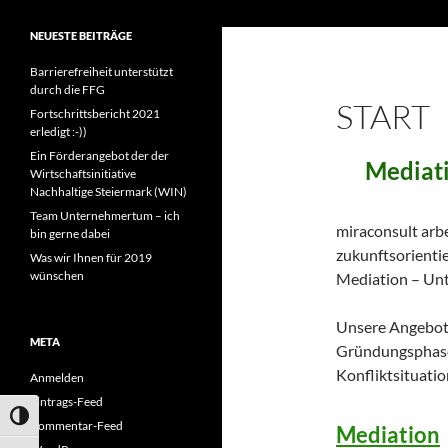
miraconsult
mehr interaktive, respektvolle
NEUESTE BEITRÄGE
Aktivität in Beratung & Mediation
Barrierefreiheit unterstützt
durch die FFG
START
Fortschrittsbericht 2021
erledigt :-))
Ein Förderangebot der der
Mediat
Wirtschaftsinitiative
Nachhaltige Steiermark (WIN)
Team Unternehmertum – ich
miraconsult arbe
bin gerne dabei
zukunftsorientie
Was wir Ihnen für 2019
wünschen
Mediation – Un
Unsere Angebote
META
Gründungsphase,
Konfliktsituatio
Anmelden
Eintrags-Feed
UMSCHALTEN AUF HOHE KONTRASTE
Kommentar-Feed
Mediation