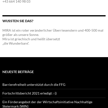
+43 664 140 98 03
WUSSTEN SIE DAS?
MIRA ist ein roter veränderlicher Überriesenstern und 400-500 mal
größer als unsere Sonne.
Mira ist griechisch und heißt übersetzt
„die Wunderbare“.
NEUESTE BEITRÄGE
Barrierefreiheit unterstützt durch die FFG
Fortschrittsbericht 2021 erledigt :-))
Ein Förderangebot der der Wirtschaftsinitiative Nachhaltige
Steiermark (WIN)