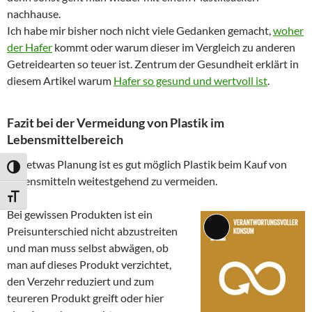
nachhause.
Ich habe mir bisher noch nicht viele Gedanken gemacht,
woher
der Hafer
kommt oder warum dieser im Vergleich zu anderen
Getreidearten so teuer ist. Zentrum der Gesundheit erklärt in
diesem Artikel warum
Hafer so gesund und wertvoll ist
.
Fazit bei der Vermeidung von Plastik im
Lebensmittelbereich
Mit etwas Planung ist es gut möglich Plastik beim Kauf von
UMSCHALTEN AUF HOHE KONTRASTE
Lebensmitteln weitestgehend zu vermeiden.
SCHRIFT VERGRÖSSERN
Bei gewissen Produkten ist ein
Preisunterschied nicht abzustreiten
Lange
und man muss selbst abwägen, ob
Beschreibung
man auf dieses Produkt verzichtet,
den Verzehr reduziert und zum
teureren Produkt greift oder hier