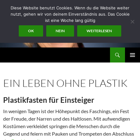
Zum
Diese Website benutzt Cookies. Wenn du die Website weiter
Inhalt
nutzt, gehen wir von deinem Einverständnis aus. Das Cookie
springen
ist eine Woche lang gültig
OK
NEIN
WEITERLESEN
Suchen
miraconsult
PRIMÄR
MENÜ
EIN LEBEN OHNE PLASTIK
Plastikfasten für Einsteiger
In wenigen Tagen ist der Höhepunkt des Faschings, ein Fest
der Freude, der Narren und des Haltlosen. Mit aufwendigen
Kostümen verkleidet springen die Menschen durch die
Gegend und feiern mit Pauken und Trompeten den Abschluss