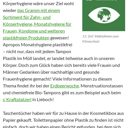
Körperhygiene wäre unser Ziel wohl
Beschreibung
wieder
das Gramm mit einem
Sortiment für Zahn- und
Körperhygiene, Monatshygiene für
Frauen, Kondome und weiteren
13. Ziel: Maßnahmen zum
plastikfreien Produkten
gewesen!
Klimaschutz
Apropos Monatshygiene plastikfrei
– nicht nur, dass mit jedem Tampon
Plastik im Müll landet, er landet teilweise auch in unseren
Körper. Doch zum Glück haben sich bereits viele Frauen und
Männer Gedanken über nachhaltige und gesunde
Frauenhygiene gemacht! Viele Informationen zu diesem
Thema findet ihr bei der
Erdbeerwoche
. Menstruationstassen
und chemiefreie Bio-Tampons gibt es zum Beispiel auch beim
s`Kraftplatzerl
in Lieboch!
Taschentücher haben wir für zu Hause in der Kosmetikbox aus
Papier gekauft. Toilettenpapier ohne Plastik zu finden ist nicht
einfach, doch wir haben einen Bericht gefunden, bei dem sich