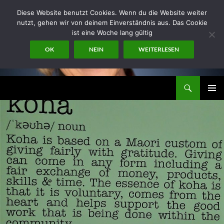
Zum
Diese Website benutzt Cookies. Wenn du die Website weiter
Inhalt
nutzt, gehen wir von deinem Einverständnis aus. Das Cookie
springen
ist eine Woche lang gültig
OK
NEIN
WEITERLESEN
Suchen
miraconsult
PRIMÄR
MENÜ