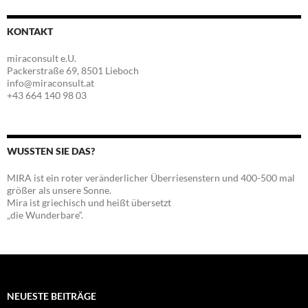
KONTAKT
miraconsult e.U.
Packerstraße 69, 8501 Lieboch
info@miraconsult.at
+43 664 140 98 03
WUSSTEN SIE DAS?
MIRA ist ein roter veränderlicher Überriesenstern und 400-500 mal
größer als unsere Sonne.
Mira ist griechisch und heißt übersetzt
„die Wunderbare“.
NEUESTE BEITRÄGE