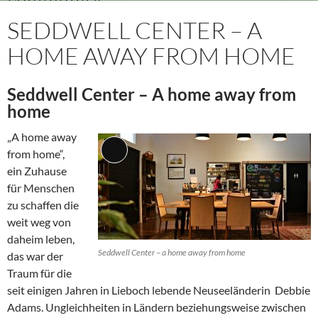
SEDDWELL CENTER – A
HOME AWAY FROM HOME
Seddwell Center – A home away from
home
„A home away
from home“,
Lange
ein Zuhause
Beschreibung
für Menschen
zu schaffen die
weit weg von
daheim leben,
Seddwell Center – a home away from home
das war der
Traum für die
seit einigen Jahren in Lieboch lebende Neuseeländerin Debbie
Adams. Ungleichheiten in Ländern beziehungsweise zwischen