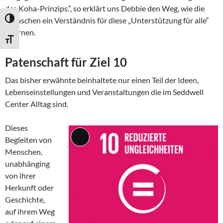
des Koha-Prinzips.“, so erklärt uns Debbie den Weg, wie die
Menschen ein Verständnis für diese „Unterstützung für alle“
UMSCHALTEN AUF HOHE KONTRASTE
erlernen.
SCHRIFT VERGRÖSSERN
Patenschaft für Ziel 10
Das bisher erwähnte beinhaltete nur einen Teil der Ideen,
Lebenseinstellungen und Veranstaltungen die im Seddwell
Center Alltag sind.
Dieses
Begleiten von
Lange
Menschen,
Beschreibung
unabhänging
von ihrer
Herkunft oder
Geschichte,
auf ihrem Weg