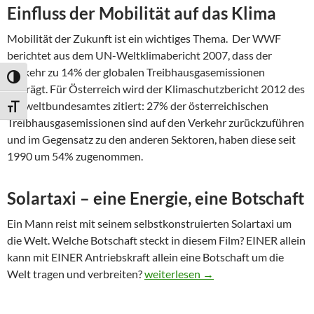
Einfluss der Mobilität auf das Klima
Mobilität der Zukunft ist ein wichtiges Thema. Der WWF
berichtet aus dem UN-Weltklimabericht 2007, dass der
Verkehr zu 14% der globalen Treibhausgasemissionen
UMSCHALTEN AUF HOHE KONTRASTE
beiträgt. Für Österreich wird der Klimaschutzbericht 2012 des
Umweltbundesamtes zitiert: 27% der österreichischen
SCHRIFT VERGRÖSSERN
Treibhausgasemissionen sind auf den Verkehr zurückzuführen
und im Gegensatz zu den anderen Sektoren, haben diese seit
1990 um 54% zugenommen.
Solartaxi – eine Energie, eine Botschaft
Ein Mann reist mit seinem selbstkonstruierten Solartaxi um
die Welt. Welche Botschaft steckt in diesem Film? EINER allein
kann mit EINER Antriebskraft allein eine Botschaft um die
Die Kraft der Sonne für die Mobilit
Welt tragen und verbreiten?
weiterlesen
→