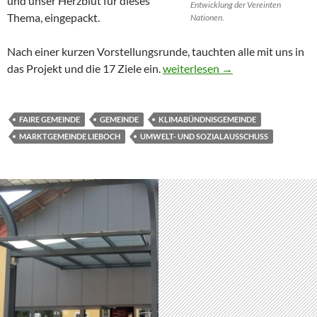
und unser Herzblut für dieses
Entwicklung der Vereinten
Thema, eingepackt.
Nationen.
Nach einer kurzen Vorstellungsrunde, tauchten alle mit uns in
Gemeinsam können wir die Wel
das Projekt und die 17 Ziele ein.
weiterlesen
→
FAIRE GEMEINDE
GEMEINDE
KLIMABÜNDNISGEMEINDE
MARKTGEMEINDE LIEBOCH
UMWELT- UND SOZIALAUSSCHUSS