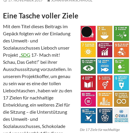
17. NOVEMBER 2017
JOHANNA HIRSCHMUGL
Eine Tasche voller Ziele
Mit dem Titel dieses Beitrags im
Gepäck folgten wir der Einladung
Lange
des Umwelt- und
Beschreibung
Sozialausschusses Lieboch unser
Projekt „
SDG
17- Mach mit!
Schau, Das Geht!“ bei ihrer
Ausschusssitzung vorzustellen. In
unserem Projektkoffer, um genau
zu sein war es eine der tollen
Liebochtaschen , haben wir zu den
17 Zielen für nachhaltige
Entwicklung, ein weiteres Ziel für
die Sitzung – die Unterstützung
des Umwelt- und
Sozialausschusses, Schokolade
Die 17 Ziele für nachhaltige