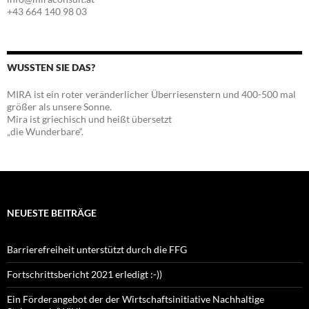
+43 664 140 98 03
WUSSTEN SIE DAS?
MIRA ist ein roter veränderlicher Überriesenstern und 400-500 mal
größer als unsere Sonne.
Mira ist griechisch und heißt übersetzt
„die Wunderbare“.
NEUESTE BEITRÄGE
Barrierefreiheit unterstützt durch die FFG
Fortschrittsbericht 2021 erledigt :-))
Ein Förderangebot der der Wirtschaftsinitiative Nachhaltige