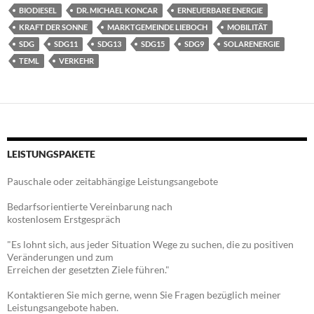
BIODIESEL
DR. MICHAEL KONCAR
ERNEUERBARE ENERGIE
KRAFT DER SONNE
MARKTGEMEINDE LIEBOCH
MOBILITÄT
SDG
SDG11
SDG13
SDG15
SDG9
SOLARENERGIE
TEML
VERKEHR
LEISTUNGSPAKETE
Pauschale oder zeitabhängige Leistungsangebote
Bedarfsorientierte Vereinbarung nach
kostenlosem Erstgespräch
"Es lohnt sich, aus jeder Situation Wege zu suchen, die zu positiven
Veränderungen und zum
Erreichen der gesetzten Ziele führen."
Kontaktieren Sie mich gerne, wenn Sie Fragen bezüglich meiner
Leistungsangebote haben.