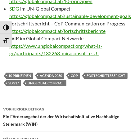
https://globalcompact.at/10-prinzipien
SDG
im UN-Global Compact:
https://globalcompact.at/sustainable-development-goals
Fortschrittsbericht – CoP Communication on Progress:
UMSCHALTEN AUF HOHE KONTRASTE
https://globalcompact.at/fortschrittsberichte
WIR im Global Compact Netzwerk:
SCHRIFT VERGRÖSSERN
https://www.unglobalcompact.org/what-is-
gc/participants/132263-miraconsult-e-U-
10 PRINZIPIEN
AGENDA 2030
COP
FORTSCHRITTSBERICHT
SDG17
UN GLOBAL COMPACT
Beitragsnavigation
VORHERIGER BEITRAG
Ein Förderangebot der der Wirtschaftsinitiative Nachhaltige
Steiermark (WIN)
NÄCHSTER BEITRAG