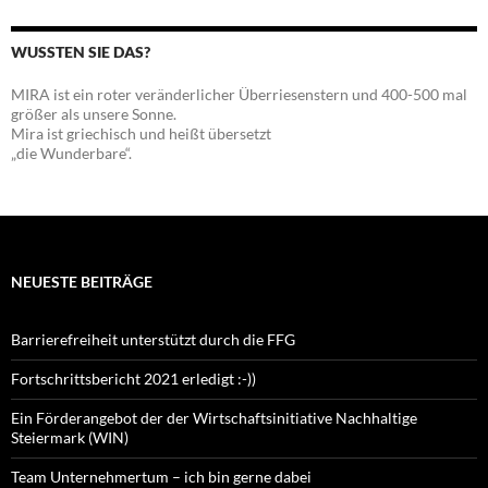
WUSSTEN SIE DAS?
MIRA ist ein roter veränderlicher Überriesenstern und 400-500 mal
größer als unsere Sonne.
Mira ist griechisch und heißt übersetzt
„die Wunderbare“.
NEUESTE BEITRÄGE
Barrierefreiheit unterstützt durch die FFG
Fortschrittsbericht 2021 erledigt :-))
Ein Förderangebot der der Wirtschaftsinitiative Nachhaltige
Steiermark (WIN)
Team Unternehmertum – ich bin gerne dabei