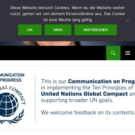
Zum
Diese Website benutzt Cookies. Wenn du die Website weiter
Inhalt
nutzt, gehen wir von deinem Einverständnis aus. Das Cookie
springen
ist eine Woche lang gültig
OK
NEIN
WEITERLESEN
Suchen
miraconsult
PRIMÄR
MENÜ