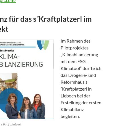
pit.com/
nz für das s´Kraftplatzerl im
ekt
Im Rahmen des
Pilotprojektes
„Klimabilanzierung
g
mit dem ESG-
Klimatool“ durfte ich
das Drogerie- und
Reformhaus s
´Kraftplatzerl in
Lieboch bei der
Erstellung der ersten
Klimabilanz
begleiten.
s´Kraftplatzerl