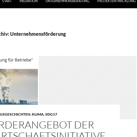
START
MEDIATION
UNTERNEHMENSBERATUNG
PROJEKTENTWICKLUNG
chiv: Unternehmensförderung
GSGESCHICHTEN
,
KLIMA
,
SDG17
ÖRDERANGEBOT DER
RTSCHAFTSINITIATIVE