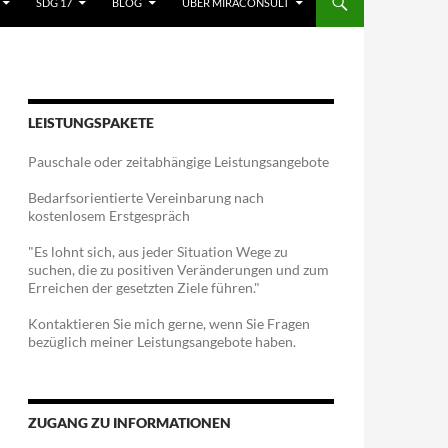
SDG 17
BLOG
ÜBER MIRACONSULT
LEISTUNGSPAKETE
Pauschale oder zeitabhängige Leistungsangebote
Bedarfsorientierte Vereinbarung nach
kostenlosem Erstgespräch
"Es lohnt sich, aus jeder Situation Wege zu
suchen, die zu positiven Veränderungen und zum
Erreichen der gesetzten Ziele führen."
Kontaktieren Sie mich gerne, wenn Sie Fragen
bezüglich meiner Leistungsangebote haben.
ZUGANG ZU INFORMATIONEN