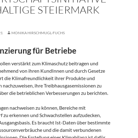
ALTIGE STEIERMARK
21
MONIKA HIRSCHMUGL-FUCHS
nzierung für Betriebe
len verstärkt zum Klimaschutz beitragen und
nehmend von ihren KundInnen und durch Gesetze
t die Klimafreundlichkeit ihrer Produkte und
n nachzuweisen, ihre Treibhausgasemissionen zu
über die betrieblichen Verbesserungen zu berichten.
gen nachweisen zu können, Bereiche mit
 zu erkennen und Schwachstellen aufzudecken,
 Ausgangsbasis. Es braucht Ist-Daten über bestimmte
essourcenverbräuche und die damit verbundenen
sionen. Die Erstellung einer Klimabilanz ist dafür