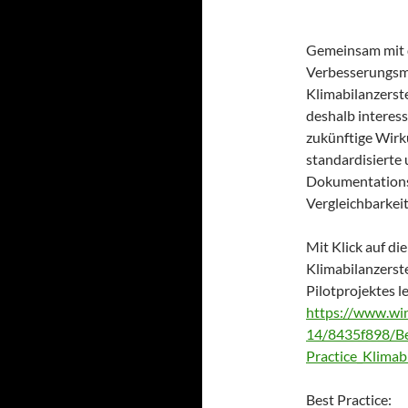
Gemeinsam mit d
Verbesserungsm
Klimabilanzerst
deshalb interess
zukünftige Wirk
standardisierte 
Dokumentationsr
Vergleichbarkeit
Mit Klick auf di
Klimabilanzerst
Pilotprojektes l
https://www.wi
14/8435f898/Be
Practice_Klimab
Best Practice: