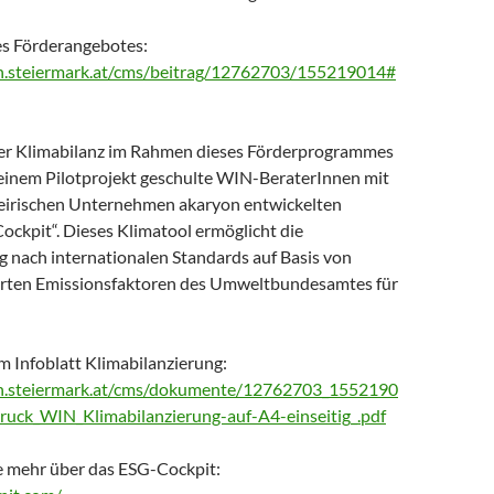
s Förderangebotes:
n.steiermark.at/cms/beitrag/12762703/155219014#
der Klimabilanz im Rahmen dieses Förderprogrammes
n einem Pilotprojekt geschulte WIN-BeraterInnen mit
teirischen Unternehmen akaryon entwickelten
ckpit“. Dieses Klimatool ermöglicht die
g nach internationalen Standards auf Basis von
erten Emissionsfaktoren des Umweltbundesamtes für
m Infoblatt Klimabilanzierung:
n.steiermark.at/cms/dokumente/12762703_1552190
uck_WIN_Klimabilanzierung-auf-A4-einseitig_.pdf
ie mehr über das ESG-Cockpit: