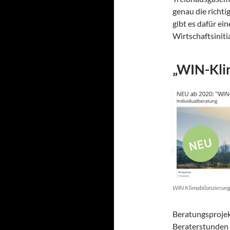
genau die richt
gibt es dafür ei
Wirtschaftsiniti
„WIN-Klim
WIN Klimabilanzierung 
Beratungsprojek
Beraterstunden 