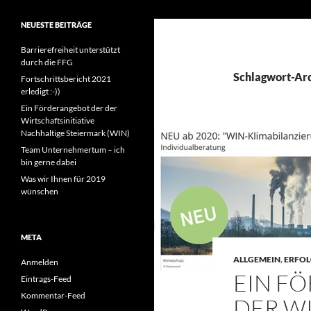
miraconsult
mehr interaktive, respektvolle
NEUESTE BEITRÄGE
Aktivität in Beratung & Mediation
Barrierefreiheit unterstützt
durch die FFG
Schlagwort-Ar
Fortschrittsbericht 2021
erledigt :-))
Ein Förderangebot der der
Wirtschaftsinitiative
Nachhaltige Steiermark (WIN)
Team Unternehmertum – ich
bin gerne dabei
Was wir Ihnen für 2019
wünschen
META
ALLGEMEIN
,
ERFOL
Anmelden
EIN F
Eintrags-Feed
Kommentar-Feed
DER WI