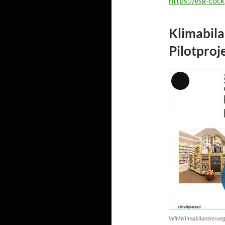
https://esg-cock
Klimabila
Pilotproj
Lange
Beschreibun
WIN Klimabilanzierung 