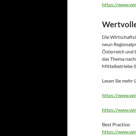
https://www.wi
Wertvoll
Die Wirtschaftsi
neun Regionalpr
Österreich und 
das Thema nachha
Mittelbetriebe
Lesen Sie mehr 
https://www.wi
https://www.wi
Best Practice:
https://www.wi