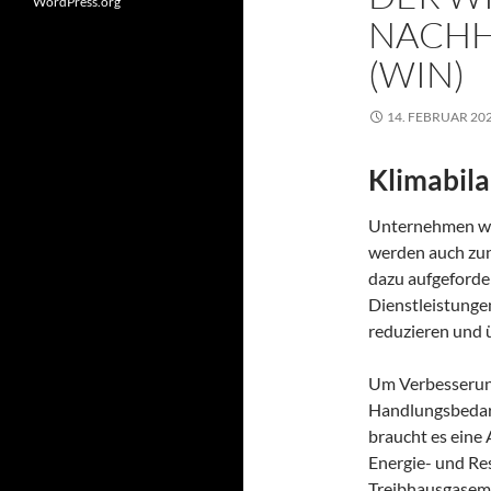
WordPress.org
NACHH
(WIN)
14. FEBRUAR 20
Klimabila
Unternehmen wol
werden auch zu
dazu aufgeforder
Dienstleistunge
reduzieren und 
Um Verbesserun
Handlungsbedarf
braucht es eine
Energie- und R
Treibhausgasemis