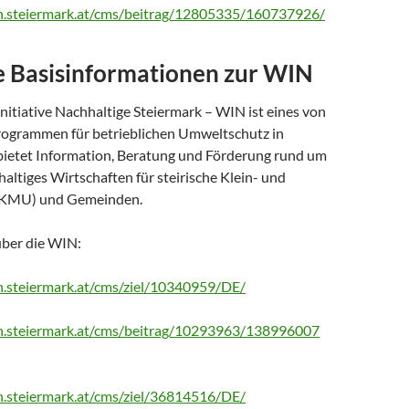
n.steiermark.at/cms/beitrag/12805335/160737926/
e Basisinformationen zur WIN
nitiative Nachhaltige Steiermark – WIN ist eines von
ogrammen für betrieblichen Umweltschutz in
bietet Information, Beratung und Förderung rund um
ltiges Wirtschaften für steirische Klein- und
 (KMU) und Gemeinden.
über die WIN:
n.steiermark.at/cms/ziel/10340959/DE/
n.steiermark.at/cms/beitrag/10293963/138996007
n.steiermark.at/cms/ziel/36814516/DE/