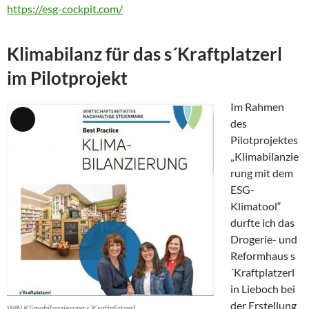
https://esg-cockpit.com/
Klimabilanz für das s´Kraftplatzerl
im Pilotprojekt
Im Rahmen
des
Lange
Pilotprojektes
Beschreibung
„Klimabilanzie
rung mit dem
ESG-
Klimatool“
durfte ich das
Drogerie- und
Reformhaus s
´Kraftplatzerl
in Lieboch bei
der Erstellung
WIN Klimabilanzierung s´Kraftplatzerl