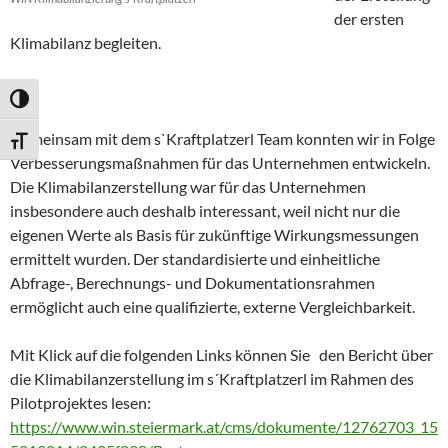
der ersten
Klimabilanz begleiten.
UMSCHALTEN AUF HOHE KONTRASTE
Gemeinsam mit dem s`Kraftplatzerl Team konnten wir in Folge
SCHRIFT VERGRÖSSERN
Verbesserungsmaßnahmen für das Unternehmen entwickeln.
Die Klimabilanzerstellung war für das Unternehmen
insbesondere auch deshalb interessant, weil nicht nur die
eigenen Werte als Basis für zukünftige Wirkungsmessungen
ermittelt wurden. Der standardisierte und einheitliche
Abfrage-, Berechnungs- und Dokumentationsrahmen
ermöglicht auch eine qualifizierte, externe Vergleichbarkeit.
Mit Klick auf die folgenden Links können Sie den Bericht über
die Klimabilanzerstellung im s´Kraftplatzerl im Rahmen des
Pilotprojektes lesen:
https://www.win.steiermark.at/cms/dokumente/12762703_15