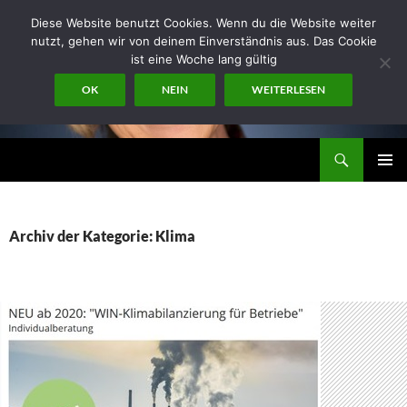
Zum
Diese Website benutzt Cookies. Wenn du die Website weiter
Inhalt
nutzt, gehen wir von deinem Einverständnis aus. Das Cookie
springen
ist eine Woche lang gültig
OK
NEIN
WEITERLESEN
Suchen
miraconsult
PRIMÄR
MENÜ
Archiv der Kategorie: Klima