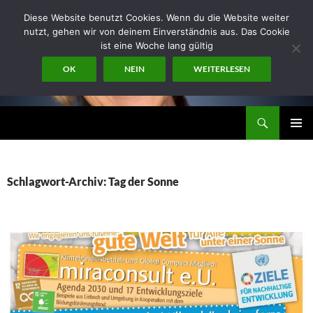
Zum
Diese Website benutzt Cookies. Wenn du die Website weiter
Inhalt
nutzt, gehen wir von deinem Einverständnis aus. Das Cookie
springen
ist eine Woche lang gültig
OK
NEIN
WEITERLESEN
Suchen
miraconsult
PRIMÄR
MENÜ
Schlagwort-Archiv: Tag der Sonne