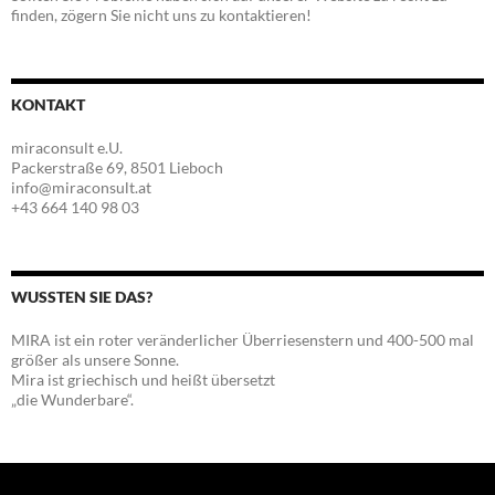
finden, zögern Sie nicht uns zu kontaktieren!
KONTAKT
miraconsult e.U.
Packerstraße 69, 8501 Lieboch
info@miraconsult.at
+43 664 140 98 03
WUSSTEN SIE DAS?
MIRA ist ein roter veränderlicher Überriesenstern und 400-500 mal
größer als unsere Sonne.
Mira ist griechisch und heißt übersetzt
„die Wunderbare“.