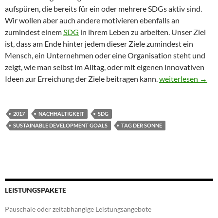
aufspüren, die bereits für ein oder mehrere SDGs aktiv sind.
Wir wollen aber auch andere motivieren ebenfalls an
zumindest einem
SDG
in ihrem Leben zu arbeiten. Unser Ziel
ist, dass am Ende hinter jedem dieser Ziele zumindest ein
Mensch, ein Unternehmen oder eine Organisation steht und
zeigt, wie man selbst im Alltag, oder mit eigenen innovativen
SDG17 in Lieboch
Ideen zur Erreichung der Ziele beitragen kann.
weiterlesen
→
2017
NACHHALTIGKEIT
SDG
SUSTAINABLE DEVELOPMENT GOALS
TAG DER SONNE
LEISTUNGSPAKETE
Pauschale oder zeitabhängige Leistungsangebote