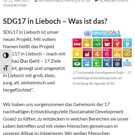
12. MAI 2017
MONIKA HIRSCHMUGL-FUCHS
SCHREIBE EINEN
KOMMENTAR
SDG17 in Lieboch – Was ist das?
SDG17 in Lieboch ist unser
neues Projekt. Mit vollem
Namen heißt das Projekt
„SDG17 in Lieboch – mach mit
UMSCHALTEN AUF HOHE KONTRASTE
–
S
chau
D
as
G
eht – 17 Ziele
erklärt, gezeigt und umgesetzt
SCHRIFT VERGRÖSSERN
17 Sustainable Development Goals – 17
in Lieboch mit groß, klein,
nachhaltige Entwicklungsziele zur
jung, alt, einheimisch und
Erreichung der Agenda 2030
hergeflüchtet“.
Wir haben uns vorgenommen das Geheimnis der 17
nachhaltigen Entwicklungsziele (Sustainable Development
Goals) zu lüften, zu entdecken in welchen Bereichen sie unser
Leben betreffen und mit vielen Menschen gemeinsam in
unseren Alltag zu integrieren. Wir wollen Menschen