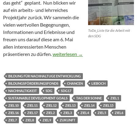
das geht“ geplant. Nun blicken wir
auf ein arbeits- und lehrreiches
Projektjahr zurück. Wir sammeln die
vielen wertvollen Begegnungen,
ToDo_Liste für die Arbeit mit
Informationen und Erlebnisse und
den SDG
freuen uns darauf diese am 6. Mai
allen interessierten Menschen
SDG17 – Tag der Sonne in Lieboch
präsentieren zu dürfen.
weiterlesen
→
BILDUNG FÜR NACHHALTUGE ENTWICKLUNG
BILDUNGSFÖRDERUNGSFONDS
CHANCEN
LIEBOCH
NACHHALTIGKEIT
SDG
SDG17
SUSTAINABLE DEVELOPMENT GOALS
TAG DER SONNE
ZIEL1
ZIEL10
ZIEL11
ZIEL12
ZIEL13
ZIEL14
ZIEL15
ZIEL16
ZIEL17
ZIEL2
ZIEL3
ZIEL4
ZIEL5
ZIEL6
ZIEL7
ZIEL8
ZIEL9
ZUKUNFT