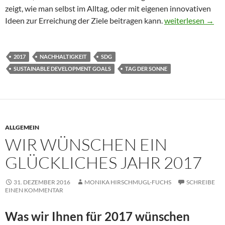
zeigt, wie man selbst im Alltag, oder mit eigenen innovativen
SDG17 in Lieboch
Ideen zur Erreichung der Ziele beitragen kann.
weiterlesen
→
2017
NACHHALTIGKEIT
SDG
SUSTAINABLE DEVELOPMENT GOALS
TAG DER SONNE
ALLGEMEIN
WIR WÜNSCHEN EIN
GLÜCKLICHES JAHR 2017
31. DEZEMBER 2016
MONIKA HIRSCHMUGL-FUCHS
SCHREIBE
EINEN KOMMENTAR
Was wir Ihnen für 2017 wünschen