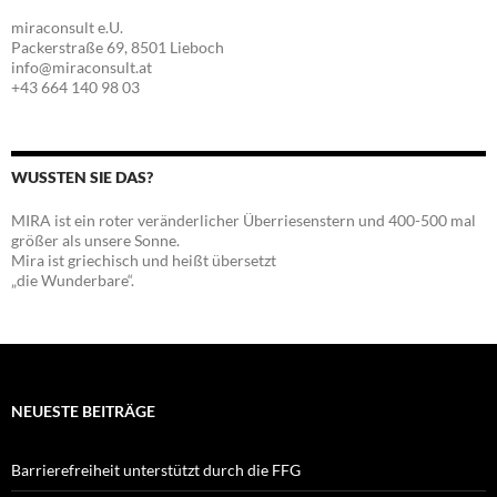
miraconsult e.U.
Packerstraße 69, 8501 Lieboch
info@miraconsult.at
+43 664 140 98 03
WUSSTEN SIE DAS?
MIRA ist ein roter veränderlicher Überriesenstern und 400-500 mal
größer als unsere Sonne.
Mira ist griechisch und heißt übersetzt
„die Wunderbare“.
NEUESTE BEITRÄGE
Barrierefreiheit unterstützt durch die FFG