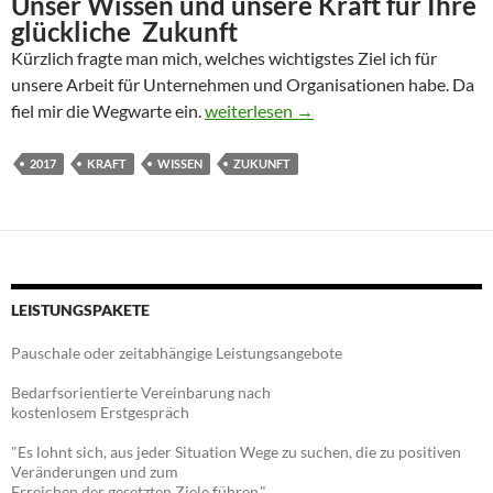
Unser Wissen und unsere Kraft für Ihre
glückliche Zukunft
Kürzlich fragte man mich, welches wichtigstes Ziel ich für
unsere Arbeit für Unternehmen und Organisationen habe. Da
Wir wünschen ein glückliches Jahr 20
fiel mir die Wegwarte ein.
weiterlesen
→
2017
KRAFT
WISSEN
ZUKUNFT
LEISTUNGSPAKETE
Pauschale oder zeitabhängige Leistungsangebote
Bedarfsorientierte Vereinbarung nach
kostenlosem Erstgespräch
"Es lohnt sich, aus jeder Situation Wege zu suchen, die zu positiven
Veränderungen und zum
Erreichen der gesetzten Ziele führen."