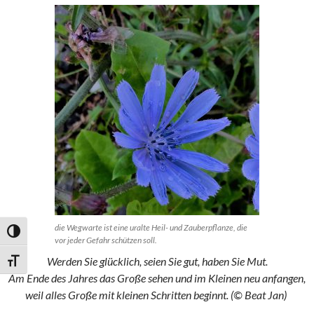
die Wegwarte ist eine uralte Heil- und Zauberpflanze, die
UMSCHALTEN AUF HOHE KONTRASTE
vor jeder Gefahr schützen soll.
Werden Sie glücklich, seien Sie gut, haben Sie Mut.
SCHRIFT VERGRÖSSERN
Am Ende des Jahres das Große sehen und im Kleinen neu anfangen,
weil alles Große mit kleinen Schritten beginnt. (© Beat Jan)