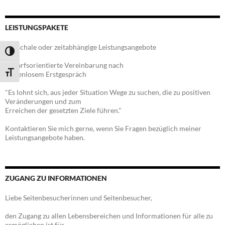
LEISTUNGSPAKETE
Pauschale oder zeitabhängige Leistungsangebote
UMSCHALTEN AUF HOHE KONTRASTE
Bedarfsorientierte Vereinbarung nach
SCHRIFT VERGRÖSSERN
kostenlosem Erstgespräch
"Es lohnt sich, aus jeder Situation Wege zu suchen, die zu positiven
Veränderungen und zum
Erreichen der gesetzten Ziele führen."
Kontaktieren Sie mich gerne, wenn Sie Fragen bezüglich meiner
Leistungsangebote haben.
ZUGANG ZU INFORMATIONEN
Liebe Seitenbesucherinnen und Seitenbesucher,
den Zugang zu allen Lebensbereichen und Informationen für alle zu
ermöglichen ist für