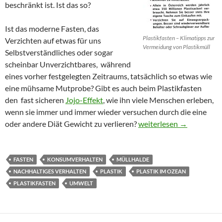
beschränkt ist. Ist das so?
Ist das moderne Fasten, das
Plastikfasten – Klimatipps zur
Verzichten auf etwas für uns
Vermeidung von Plastikmüll
Selbstverständliches oder sogar
scheinbar Unverzichtbares, während
eines vorher festgelegten Zeitraums, tatsächlich so etwas wie
eine mühsame Mutprobe? Gibt es auch beim Plastikfasten
den fast sicheren
Jojo-Effekt
, wie ihn viele Menschen erleben,
wenn sie immer und immer wieder versuchen durch die eine
Vom Plastikfasten und d
oder andere Diät Gewicht zu verlieren?
weiterlesen
→
FASTEN
KONSUMVERHALTEN
MÜLLHALDE
NACHHALTIGES VERHALTEN
PLASTIK
PLASTIK IM OZEAN
PLASTIKFASTEN
UMWELT