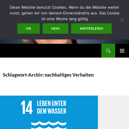
Zum
Diese Website benutzt Cookies. Wenn du die Website weiter
Inhalt
nutzt, gehen wir von deinem Einverständnis aus. Das Cookie
springen
ist eine Woche lang gültig
OK
NEIN
WEITERLESEN
Suchen
miraconsult
PRIMÄR
MENÜ
Schlagwort-Archiv: nachhaltiges Verhalten