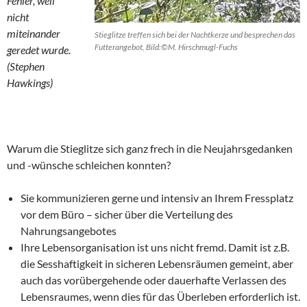
Fehler, weil
nicht
miteinander
Stieglitze treffen sich bei der Nachtkerze und besprechen das
Futterangebot, Bild:©M. Hirschmugl-Fuchs
geredet wurde.
(Stephen
Hawkings)
Warum die Stieglitze sich ganz frech in die Neujahrsgedanken
und -wünsche schleichen konnten?
Sie kommunizieren gerne und intensiv an Ihrem Fressplatz
vor dem Büro – sicher über die Verteilung des
Nahrungsangebotes
Ihre Lebensorganisation ist uns nicht fremd. Damit ist z.B.
die Sesshaftigkeit in sicheren Lebensräumen gemeint, aber
auch das vorübergehende oder dauerhafte Verlassen des
Lebensraumes, wenn dies für das Überleben erforderlich ist.