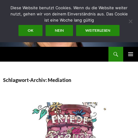
Zum
Diese Website benutzt Cookies. Wenn du die Website weiter
Inhalt
nutzt, gehen wir von deinem Einverständnis aus. Das Cookie
springen
ist eine Woche lang gültig
OK
NEIN
WEITERLESEN
Suchen
miraconsult
PRIMÄR
MENÜ
Schlagwort-Archiv: Mediation