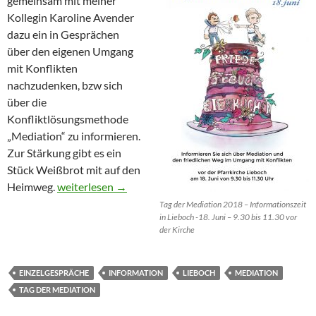
gemeinsam mit meiner
Kollegin Karoline Avender
dazu ein in Gesprächen
über den eigenen Umgang
mit Konflikten
nachzudenken, bzw sich
über die
Konfliktlösungsmethode
„Mediation“ zu informieren.
Zur Stärkung gibt es ein
Stück Weißbrot mit auf den
Friede – Freude – Eierkuchen? – Tag der Mediation
Heimweg.
weiterlesen
→
Tag der Mediation 2018 – Informationszeit
in Lieboch -18. Juni – 9.30 bis 11.30 vor
der Kirche
EINZELGESPRÄCHE
INFORMATION
LIEBOCH
MEDIATION
TAG DER MEDIATION