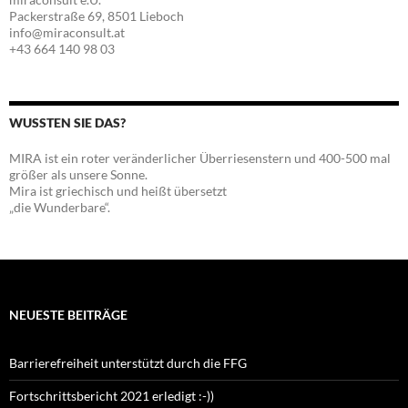
Packerstraße 69, 8501 Lieboch
info@miraconsult.at
+43 664 140 98 03
WUSSTEN SIE DAS?
MIRA ist ein roter veränderlicher Überriesenstern und 400-500 mal
größer als unsere Sonne.
Mira ist griechisch und heißt übersetzt
„die Wunderbare“.
NEUESTE BEITRÄGE
Barrierefreiheit unterstützt durch die FFG
Fortschrittsbericht 2021 erledigt :-))