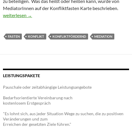
zu beteiligen. Was das heißt oder heißen kann, wurde von
MediatorInnen auf der Konfliktfasten Karte beschrieben.
Konfliktfasten – ein herausforderndes Vorhaben
weiterlesen
→
FASTEN
KONFLIKT
KONFLIKTFÖRDERND
MEDIATION
LEISTUNGSPAKETE
Pauschale oder zeitabhängige Leistungsangebote
Bedarfsorientierte Vereinbarung nach
kostenlosem Erstgespräch
"Es lohnt sich, aus jeder Situation Wege zu suchen, die zu positiven
Veränderungen und zum
Erreichen der gesetzten Ziele führen."