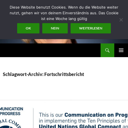
Zum
Diese Website benutzt Cookies. Wenn du die Website weiter
Inhalt
nutzt, gehen wir von deinem Einverständnis aus. Das Cookie
springen
ist eine Woche lang gültig
OK
NEIN
WEITERLESEN
Suchen
miraconsult
PRIMÄR
MENÜ
Schlagwort-Archiv: Fortschrittsbericht