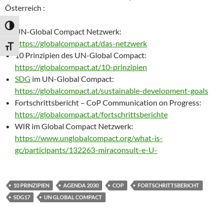
Österreich :
UMSCHALTEN AUF HOHE KONTRASTE
UN-Global Compact Netzwerk:
https://globalcompact.at/das-netzwerk
SCHRIFT VERGRÖSSERN
10 Prinzipien des UN-Global Compact:
https://globalcompact.at/10-prinzipien
SDG
im UN-Global Compact:
https://globalcompact.at/sustainable-development-goals
Fortschrittsbericht – CoP Communication on Progress:
https://globalcompact.at/fortschrittsberichte
WIR im Global Compact Netzwerk:
https://www.unglobalcompact.org/what-is-
gc/participants/132263-miraconsult-e-U-
10 PRINZIPIEN
AGENDA 2030
COP
FORTSCHRITTSBERICHT
SDG17
UN GLOBAL COMPACT