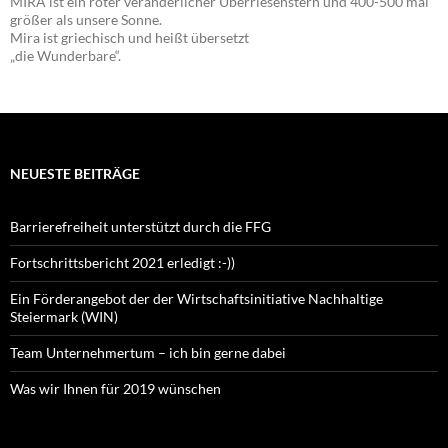
MIRA ist ein roter veränderlicher Überriesenstern und 400-500 mal
größer als unsere Sonne.
Mira ist griechisch und heißt übersetzt
„die Wunderbare“.
NEUESTE BEITRÄGE
Barrierefreiheit unterstützt durch die FFG
Fortschrittsbericht 2021 erledigt :-))
Ein Förderangebot der der Wirtschaftsinitiative Nachhaltige
Steiermark (WIN)
Team Unternehmertum – ich bin gerne dabei
Was wir Ihnen für 2019 wünschen